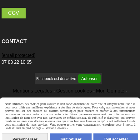
CGV
CONTACT
[email protected]
07 83 22 10 65
Autoriser
Facebook est désactivé.
Mentions Légales
Gestion cookies
Mon Compte
Créer un site internet
Nous utilisons des cookies pour assurer le bon fonctionnement de notre site et analyser notre trafic et
pour vous offrir une meilleure expérience à des fins de statistiques. Pour cela, nos partenaires et nous
peuvent utiliser des cookies ou d'autres technologies pour stocker et accéder à des informations
personnelles comme votre visite sur notre site. Nous partageons également des informations sur
l'utilisation de notre site avec nos partenaires de médias sociaux, de publicité et d'analyse, qui peuvent
combiner celles-ci avec d'autres informations que vous leur avez fournies ou qu'ils ont collectées lors de
votre utilisation de leurs services. Vous pouvez retirer votre consentement, enregistré pour 6 mois, à
l'aide du lien en pied de page « Gestion Cookies ».
Personnaliser
Tout refuser
Tout accepter