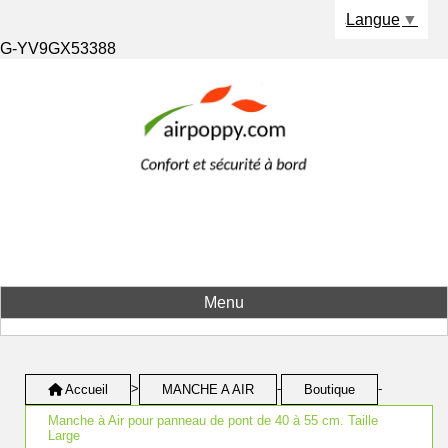
Panneau de gestion des cookies
Langue
▼
G-YV9GX53388
Menu
>
-
-
Accueil
MANCHE A AIR
Boutique
Manche à Air pour panneau de pont de 40 à 55 cm. Taille
Large